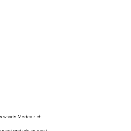
s waarin Medea zich 
r weet met wie ze praat... 