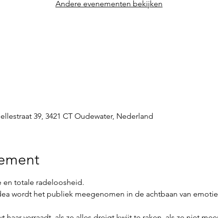
Andere evenementen bekijken
llestraat 39, 3421 CT Oudewater, Nederland
nement
e en totale radeloosheid.
edea wordt het publiek meegenomen in de achtbaan van emotie
 haar verraadt, als ze alles dreigt kwijt te raken, als ze niet mee