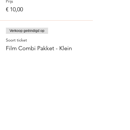
Prijs
€ 10,00
Verkoop geëindigd op
Soort ticket
Film Combi Pakket - Klein
Meer info
Prijs
€ 5,00
Verkoop geëindigd op
Soort ticket
Film Combi Pakket - Groot
Meer info