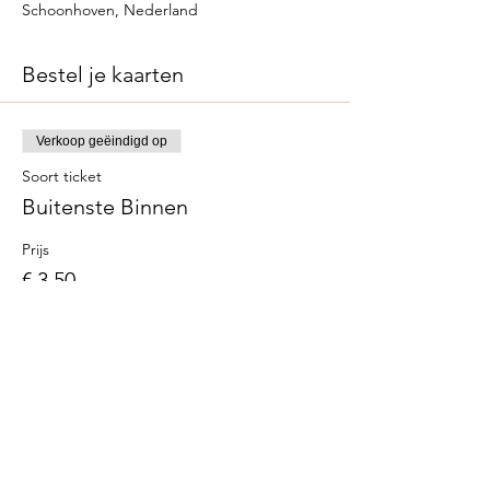
Schoonhoven, Nederland
Bestel je kaarten
Verkoop geëindigd op
Soort ticket
Buitenste Binnen
Prijs
€ 3,50
info@hetcultuurstation.nl
2026 © Het Cultuur Station